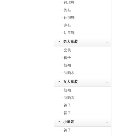
篮球鞋
跑鞋
休闲鞋
凉鞋
幼童鞋
男大童装
套装
裤子
短袖
防晒衣
女大童装
短袖
防晒衣
裤子
裙子
小童装
裤子