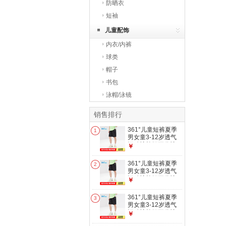
防晒衣
短袖
儿童配饰
内衣/内裤
球类
帽子
书包
泳帽/泳镜
销售排行
361°儿童短裤夏季
1
男女童3-12岁透气
运动裤梭织五分裤
￥
黑 160
361°儿童短裤夏季
2
男女童3-12岁透气
运动裤梭织五分裤
￥
黑 150
361°儿童短裤夏季
3
男女童3-12岁透气
运动裤梭织五分裤
￥
黑 170