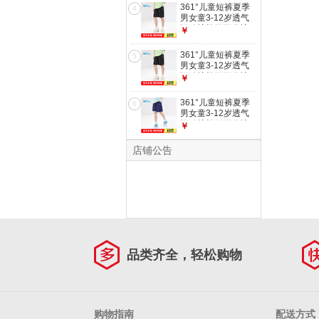
361°儿童短裤夏季
4
男女童3-12岁透气
运动裤梭织五分裤
￥
黑 175
361°儿童短裤夏季
5
男女童3-12岁透气
运动裤梭织五分裤
￥
黑 140
361°儿童短裤夏季
6
男女童3-12岁透气
运动裤梭织五分裤
￥
藏青 160
店铺公告
品类齐全，轻松购物
购物指南
配送方式