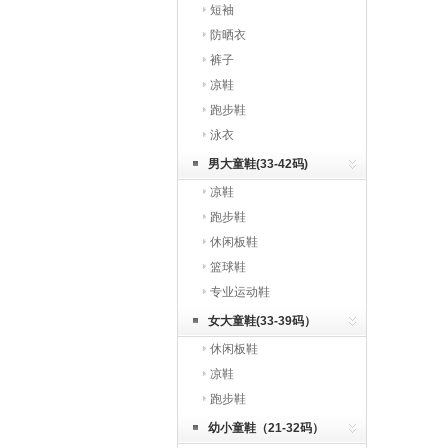
短袖
防晒衣
裤子
凉鞋
跑步鞋
泳衣
男大童鞋(33-42码)
凉鞋
跑步鞋
休闲板鞋
篮球鞋
专业运动鞋
女大童鞋(33-39码）
休闲板鞋
凉鞋
跑步鞋
幼小童鞋（21-32码）